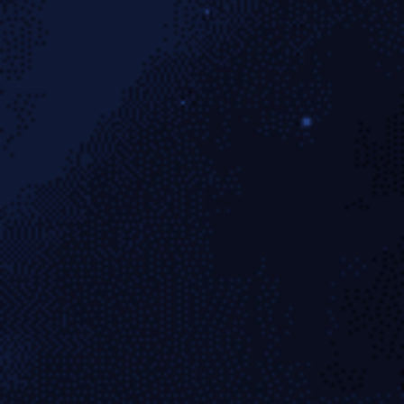
Ocean life of magnetic shells
建筑摄影