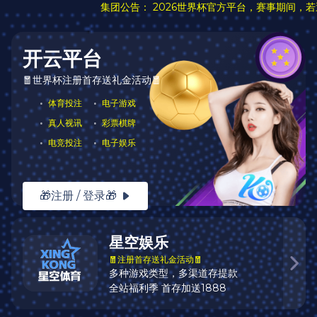
作品
两只山雀啁啾没唤起我雅赏，倒是林地上那烂漫的金菊情锁
我的双睛。蓦然想起宋人张孝祥的那句“冉冉寒生碧树，盈
盈露湿黄花”，不禁肃然。古人总是赞赏菊的玉节光华，抚
慰初始的清纯。
All